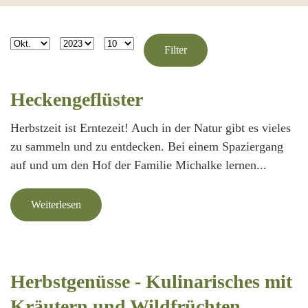
Filter
Monat
Jahr
Anzeige #
Filter
Heckengeflüster
Herbstzeit ist Erntezeit! Auch in der Natur gibt es vieles
zu sammeln und zu entdecken. Bei einem Spaziergang
auf und um den Hof der Familie Michalke lernen...
Weiterlesen
Herbstgenüsse - Kulinarisches mit
Kräutern und Wildfrüchten